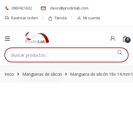
0967421632
cleon@prodinlab.com
Rastrear orden
Tienda
Mi cuenta
0
Buscar
por:
Inicio
Mangueras de silicon
Manguera de silicón 18x 14 mm t