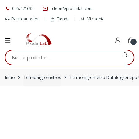
0967421632
cleon@prodinlab.com
Rastrear orden
Tienda
Mi cuenta
0
Buscar
por:
Inicio
Termohigrometros
Termohigrometro Datalogger tipo