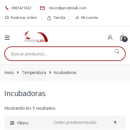
0967421632
cleon@prodinlab.com
Rastrear orden
Tienda
Mi cuenta
0
Buscar
por:
Inicio
Temperatura
Incubadoras
Incubadoras
Mostrando los 5 resultados
Filters