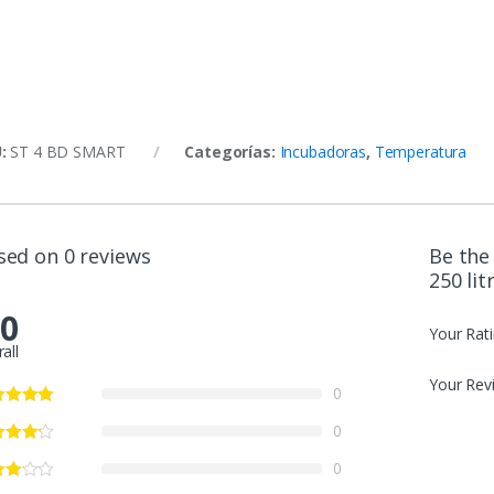
U:
ST 4 BD SMART
Categorías:
Incubadoras
,
Temperatura
sed on 0 reviews
Be the
250 li
.0
Your Rat
all
Your Rev
0
0
0