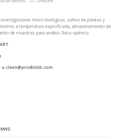
lista de deseos
Compare
nvestigaciones micro-biológicas, cultivo de plantas y
ganismos a temperatura especificada, almacenamiento de
ento de muestras para análisis físico-químico.
MART
a
ón a cleon@prodinlab.com
iews