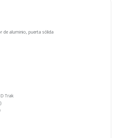
or de aluminio, puerta sólida
OD Trak
)
)