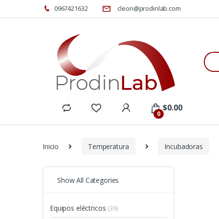
0967421632
cleon@prodinlab.com
Sea
for:
$
0.00
0
Inicio
Temperatura
Incubadoras
Show All Categories
Equipos eléctricos
(39)