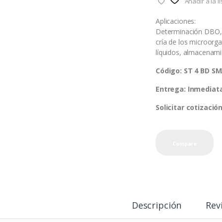
Añadir a la 
Aplicaciones:
Determinación DBO, i
cría de los microor
líquidos, almacenami
Código: ST 4 BD S
Entrega: Inmediat
Solicitar cotizaci
Compare
Descripción
Rev