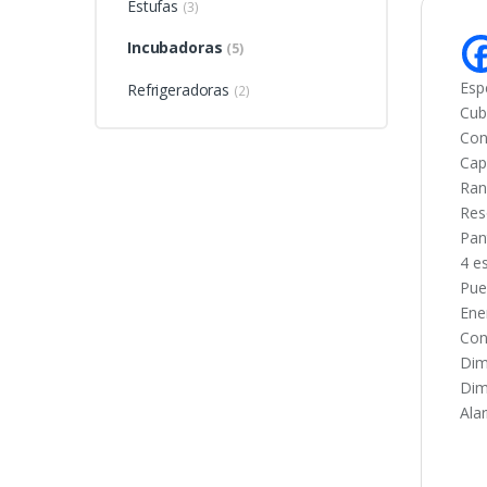
Estufas
(3)
Incubadoras
(5)
Esp
Refrigeradoras
(2)
Cubi
Con
Cap
Ran
Res
Pan
4 e
Pue
Ene
Con
Dim
Dim
Ala