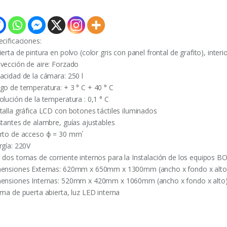
ecificaciones:
erta de pintura en polvo (color gris con panel frontal de grafito), interi
vección de aire: Forzado
acidad de la cámara: 250 l
go de temperatura: + 3 ° C + 40 ° C
olución de la temperatura : 0,1 ° C
talla gráfica LCD con botones táctiles iluminados
stantes de alambre, guías ajustables
rto de acceso ϕ = 30 mm´
rgía: 220V
 dos tomas de corriente internos para la Instalación de los equipos B
ensiones Externas: 620mm x 650mm x 1300mm (ancho x fondo x alto
ensiones Internas: 520mm x 420mm x 1060mm (ancho x fondo x alto
rma de puerta abierta, luz LED interna