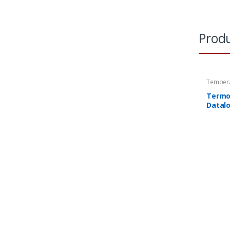
Produ
Temper
Termoh
Termo
Datal