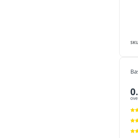
SK
Ba
0
over