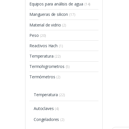
Equipos para análisis de agua
(14)
Mangueras de silicon
(17)
Material de vidrio
(2)
Peso
(20)
Reactivos Hach
(1)
Temperatura
(22)
Termohigrometros
(5)
Termómetros
(2)
Temperatura
(22)
Autoclaves
(4)
Congeladores
(2)