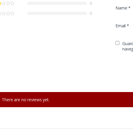
0
Name
*
0
Email
*
Guard
naveg
There are no reviews yet.