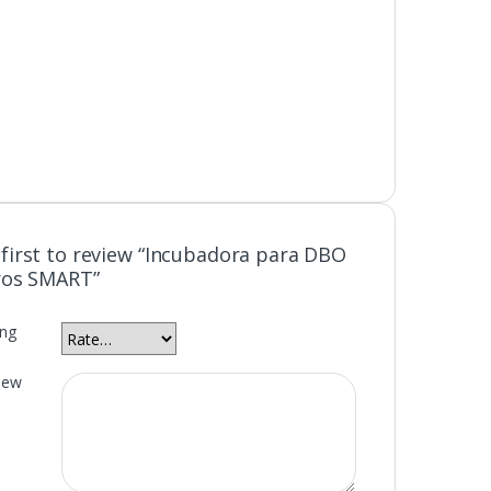
 first to review “Incubadora para DBO
tros SMART”
ing
iew