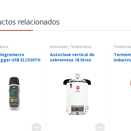
ctos relacionados
atura
,
Autoclaves
,
Temperatura
Temperat
igrometros
Termómetr
higrómetro
Autoclave vertical de
Termóme
ogger USB ELC330TH
sobremesa 18 litros
industri