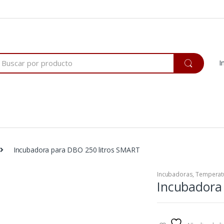
rch
I
Incubadora para DBO 250 litros SMART
Incubadoras
,
Temperat
Incubadora