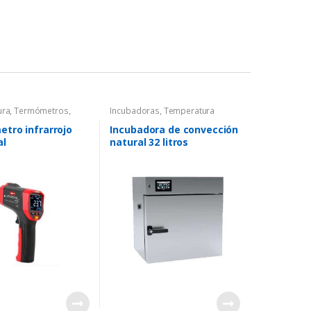
ura
,
Termómetros
,
Incubadoras
,
Temperatura
os Infrarrojos
tro infrarrojo
Incubadora de convección
al
natural 32 litros