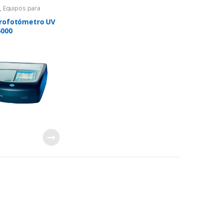
a
,
Equipos para
 de agua
,
ofotómetros
rofotómetro UV
6000