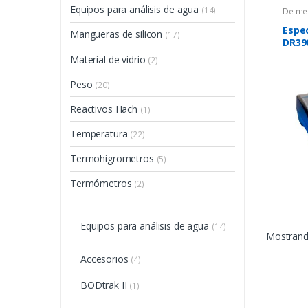
Equipos para análisis de agua
(14)
De me
anális
Espec
Espe
Mangueras de silicon
(17)
DR39
Material de vidrio
(2)
Peso
(20)
Reactivos Hach
(1)
Temperatura
(22)
Termohigrometros
(5)
Termómetros
(2)
Equipos para análisis de agua
(14)
Mostrando
Accesorios
(4)
BODtrak II
(1)