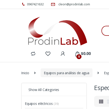
0967421632
cleon@prodinlab.com
Sea
for:
$
0.00
0
Inicio
Equipos para análisis de agua
Es
Espe
Show All Categories
Equipos eléctricos
(39)