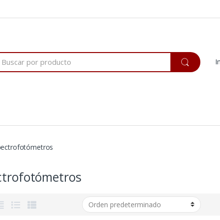
rch
I
pectrofotómetros
ctrofotómetros