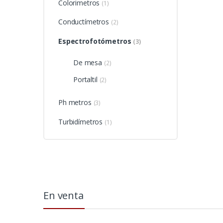
Colorimetros
(1)
Conductímetros
(2)
Espectrofotómetros
(3)
De mesa
(2)
Portaltil
(2)
Ph metros
(3)
Turbidímetros
(1)
En venta