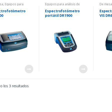
sa
,
Equipos para
Equipos para análisis de
De mes
is de agua
,
agua
,
Espectrofotómetros
,
análisis
trofotómetros
,
Portaltil
Portaltil
Espectr
ctrofotómetro
Espectrofotómetro
Espect
00
portátil DR1900
VIS DR
 los 3 resultados