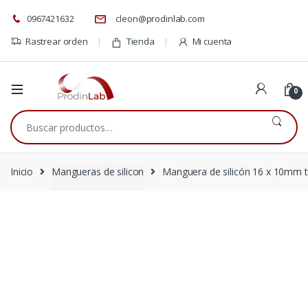
0967421632
cleon@prodinlab.com
Rastrear orden
Tienda
Mi cuenta
0
Buscar
por:
Inicio
Mangueras de silicon
Manguera de silicón 16 x 10mm t