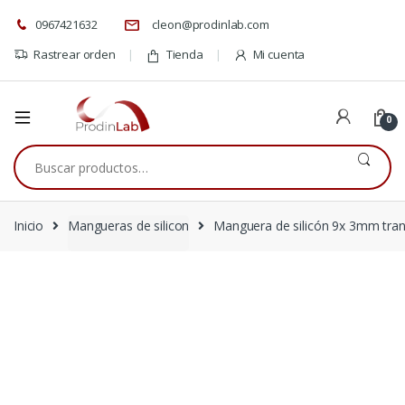
0967421632
cleon@prodinlab.com
Rastrear orden
Tienda
Mi cuenta
0
Buscar
por:
Inicio
Mangueras de silicon
Manguera de silicón 9x 3mm tran