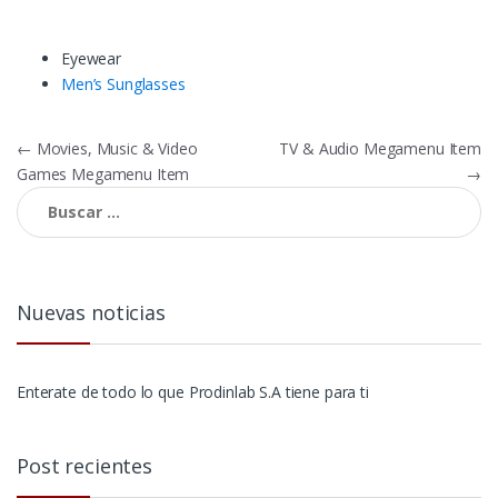
Eyewear
Men’s Sunglasses
Navegación
←
Movies, Music & Video
TV & Audio Megamenu Item
Games Megamenu Item
→
de
Buscar:
entradas
Nuevas noticias
Enterate de todo lo que Prodinlab S.A tiene para ti
Post recientes