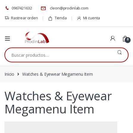
0967421632
cleon@prodinlab.com
Rastrear orden
Tienda
Mi cuenta
0
Buscar
por:
Inicio
Watches & Eyewear Megamenu Item
Watches & Eyewear
Megamenu Item